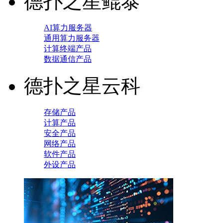
德扑之星鲲泰
AI算力服务器
通用算力服务器
计算终端产品
数据通信产品
德扑之星云科
存储产品
计算产品
安全产品
网络产品
软件产品
外设产品