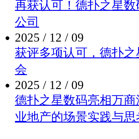
再获认可！德扑之星
公司
2025 / 12 / 09
获评多项认可，德
会
2025 / 12 / 09
德扑之星数码亮相万商泛商
业地产的场景实践与思