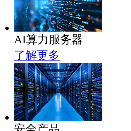
AI算力服务器
了解更多
安全产品