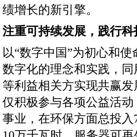
绩增长的新引擎。
注重可持续发展，践行
以“数字中国”为初心和使命
数字化的理念和实践，同用户
等利益相关方实现共赢发展。
仅积极参与各项公益活动
事业，在环保方面总投入7
10万千瓦时，服务器可再