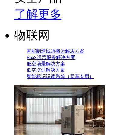
了解更多
物联网
智能制造线边搬运解决方案
RaaS运营服务解决方案
低空场景解决方案
低空培训解决方案
智能标识识读系统（叉车专用）