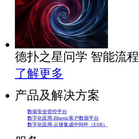
德扑之星问学 智能流
了解更多
产品及解决方案
数据安全管控平台
数字化应用-Bluenic客户数据平台
数字化应用-云捷集成中间件（ESB）