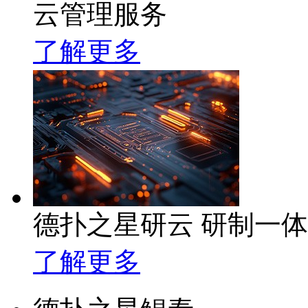
云管理服务
了解更多
德扑之星研云 研制一
了解更多