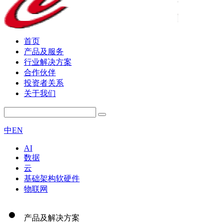
首页
产品及服务
行业解决方案
合作伙伴
投资者关系
关于我们
中
EN
AI
数据
云
基础架构软硬件
物联网
产品及解决方案