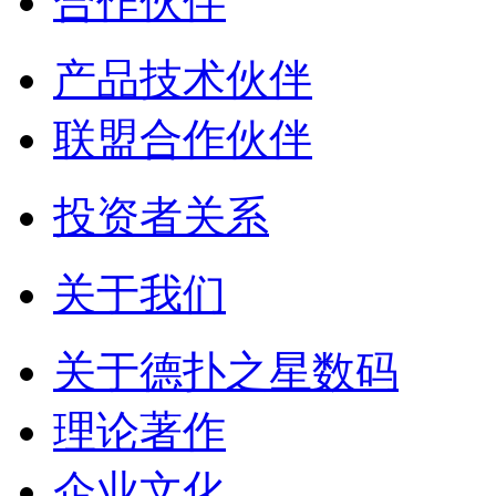
合作伙伴
产品技术伙伴
联盟合作伙伴
投资者关系
关于我们
关于德扑之星数码
理论著作
企业文化