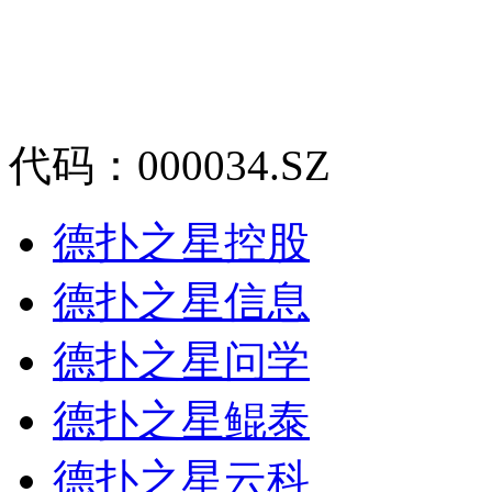
代码：000034.SZ
德扑之星控股
德扑之星信息
德扑之星问学
德扑之星鲲泰
德扑之星云科