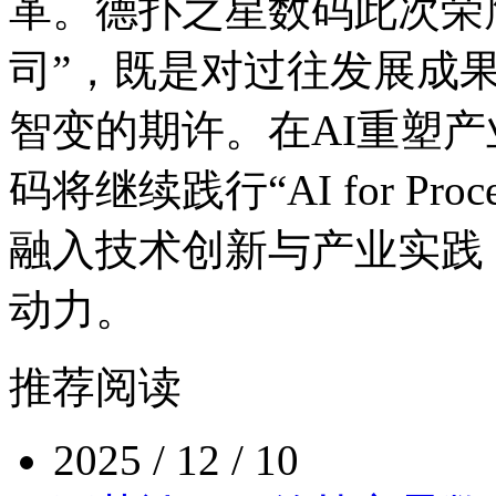
革。德扑之星数码此次荣膺
司”，既是对过往发展成
智变的期许。在AI重塑产业
码将继续践行“AI for P
融入技术创新与产业实践
动力。
推荐阅读
2025 / 12 / 10