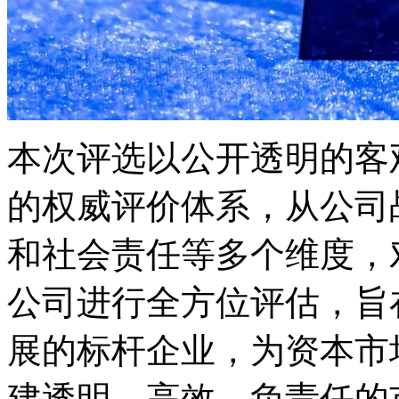
本次评选以公开透明的客观
的权威评价体系，从公司战
和社会责任等多个维度
公司进行全方位评估，旨
展的标杆企业，为资本市
建透明、高效、负责