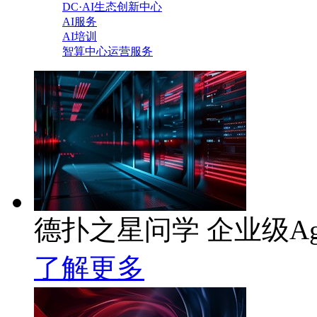
DC·AI生态创新中心
AI服务
AI培训
智算中心运营服务
德扑之星问学 企业级Ag
了解更多